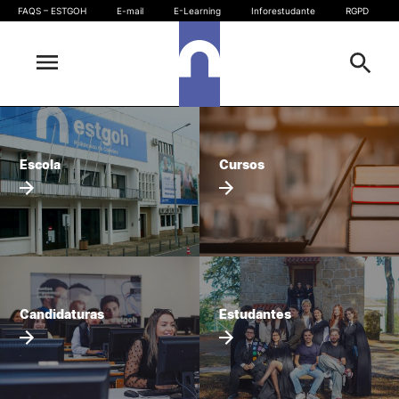
FAQS – ESTGOH
E-mail
E-Learning
Inforestudante
RGPD
SIGQ
Sugestões, elogios e reclamações
Escola
Pesquisa
Escola
Cursos
Cursos
Oferta formativa
Outros
Candidaturas
Estudantes
Pesquisar
Candidaturas
Estudantes
Comunidade
Gabinete de Informática